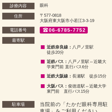
眼科
診療内容
〒577-0818
住所
大阪府東大阪市小若江3-3-19
06-6785-7752
電話番号
最寄駅
近鉄奈良線：
八戸ノ里駅
徒歩20分
近鉄バス：
八戸ノ里駅⇔近畿大
学東門前 直行バス6分
近鉄大阪線：
長瀬駅 徒歩15分
大阪バス：
俊徳道駅⇔近畿大学
東門前 直行バス15分
当院前の「たかだ眼科専用駐
駐車場
車場」をご利用ください。